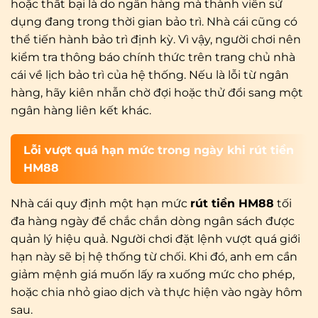
hoặc thất bại là do ngân hàng mà thành viên sử
dụng đang trong thời gian bảo trì. Nhà cái cũng có
thể tiến hành bảo trì định kỳ. Vì vậy, người chơi nên
kiểm tra thông báo chính thức trên trang chủ nhà
cái về lịch bảo trì của hệ thống. Nếu là lỗi từ ngân
hàng, hãy kiên nhẫn chờ đợi hoặc thử đổi sang một
ngân hàng liên kết khác.
Lỗi vượt quá hạn mức trong ngày khi rút tiền
HM88
Nhà cái quy định một hạn mức
rút tiền HM88
tối
đa hàng ngày để chắc chắn dòng ngân sách được
quản lý hiệu quả. Người chơi đặt lệnh vượt quá giới
hạn này sẽ bị hệ thống từ chối. Khi đó, anh em cần
giảm mệnh giá muốn lấy ra xuống mức cho phép,
hoặc chia nhỏ giao dịch và thực hiện vào ngày hôm
sau.