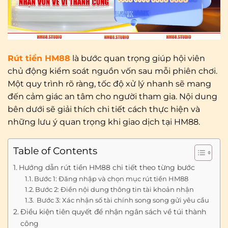
Rút tiền HM88
là bước quan trọng giúp hội viên
chủ động kiểm soát nguồn vốn sau mỗi phiên chơi.
Một quy trình rõ ràng, tốc độ xử lý nhanh sẽ mang
đến cảm giác an tâm cho người tham gia. Nội dung
bên dưới sẽ giải thích chi tiết cách thực hiện và
những lưu ý quan trọng khi giao dịch tại HM88.
Table of Contents
Hướng dẫn rút tiền HM88 chi tiết theo từng bước
Bước 1: Đăng nhập và chọn mục rút tiền HM88
Bước 2: Điền nội dung thông tin tài khoản nhận
Bước 3: Xác nhận số tài chính song song gửi yêu cầu
Điều kiện tiên quyết để nhận ngân sách về túi thành
công