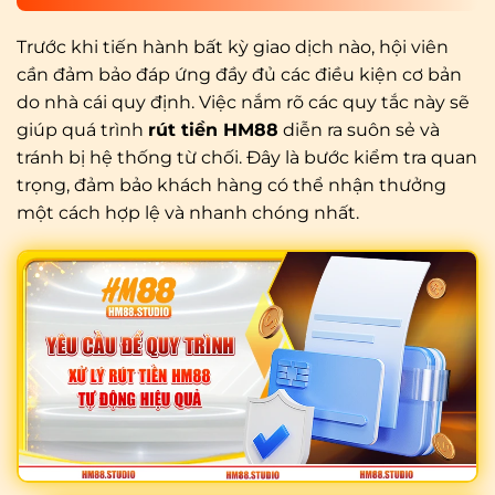
Trước khi tiến hành bất kỳ giao dịch nào, hội viên
cần đảm bảo đáp ứng đầy đủ các điều kiện cơ bản
do nhà cái quy định. Việc nắm rõ các quy tắc này sẽ
giúp quá trình
rút tiền HM88
diễn ra suôn sẻ và
tránh bị hệ thống từ chối. Đây là bước kiểm tra quan
trọng, đảm bảo khách hàng có thể nhận thưởng
một cách hợp lệ và nhanh chóng nhất.