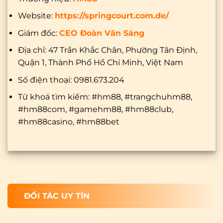
Website:
https://springcourt.com.de/
Giám đốc:
CEO Đoàn Văn Sáng
Địa chỉ:
47 Trần Khắc Chân, Phường Tân Định,
Quận 1, Thành Phố Hồ Chí Minh, Việt Nam
Số điện thoại:
0981.673.204
Từ khoá tìm kiếm: #hm88, #trangchuhm88,
#hm88com, #gamehm88, #hm88club,
#hm88casino, #hm88bet
ĐỐI TÁC UY TÍN