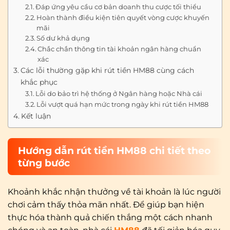
Đáp ứng yêu cầu cơ bản doanh thu cược tối thiểu
Hoàn thành điều kiện tiên quyết vòng cược khuyến
mãi
Số dư khả dụng
Chắc chắn thông tin tài khoản ngân hàng chuẩn
xác
Các lỗi thường gặp khi rút tiền HM88 cùng cách
khắc phục
Lỗi do bảo trì hệ thống ở Ngân hàng hoặc Nhà cái
Lỗi vượt quá hạn mức trong ngày khi rút tiền HM88
Kết luận
Hướng dẫn rút tiền HM88 chi tiết theo
từng bước
Khoảnh khắc nhận thưởng về tài khoản là lúc người
chơi cảm thấy thỏa mãn nhất. Để giúp bạn hiện
thực hóa thành quả chiến thắng một cách nhanh