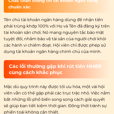
Chắc chắn thông tin tài khoản ngân hàng
chuẩn xác
Tên chủ tài khoản ngân hàng dùng để nhận tiền
phải trùng khớp 100% với Họ và Tên đã đăng ký trên
tài khoản sân chơi. Nó mang nguyên tắc bảo mật
tuyệt đối, nhằm bảo vệ tài sản của người chơi khỏi
các hành vi chiếm đoạt. Hội viên chỉ được phép sử
dụng tài khoản ngân hàng chính chủ của mình.
Các lỗi thường gặp khi rút tiền HM88
cùng cách khắc phục
Mặc dù quy trình này được tối ưu hóa, một vài hội
viên vẫn có thể gặp phải các trục trặc nhỏ. Việc nắm
bắt những lỗi phổ biến song song cách giải quyết
sẽ giúp bạn tiết kiệm thời gian. Đồng thời tránh sự
phiền toái không cần thiết.