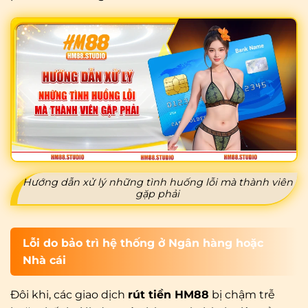
Hướng dẫn xử lý những tình huống lỗi mà thành viên
gặp phải
Lỗi do bảo trì hệ thống ở Ngân hàng hoặc
Nhà cái
Đôi khi, các giao dịch
rút tiền HM88
bị chậm trễ