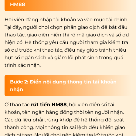
HM88
Hội viên đăng nhập tài khoản và vào mục tài chính.
Tại đây, người chơi chọn phần giao dịch để bắt đầu
thao tác, giao diện hiển thị rõ mã giao dịch và số dư
hiện có. Hệ thống yêu cầu người tham gia kiểm tra
số dư trước khi thao tác, điều này giúp tránh thiếu
hụt số ngân sách và giảm lỗi phát sinh trong quá
trình xác nhận.
Bước 2: Điền nội dung thông tin tài khoản
nhận
Ở thao tác
rút tiền HM88
, hội viên điền số tài
khoản, tên ngân hàng đồng thời tên người nhận.
Các dữ liệu phải trùng khớp để hệ thống đối soát
thành công. Mọi thông tin sai lệch đều khiến giao
dịch bị treo. Người chơi nên kiểm tra kỹ trước khi