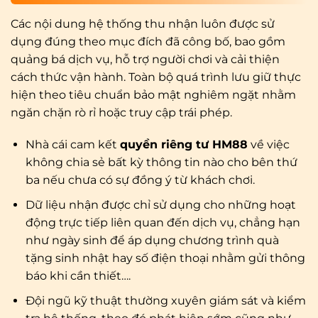
Các nội dung hệ thống thu nhận luôn được sử
dụng đúng theo mục đích đã công bố, bao gồm
quảng bá dịch vụ, hỗ trợ người chơi và cải thiện
cách thức vận hành. Toàn bộ quá trình lưu giữ thực
hiện theo tiêu chuẩn bảo mật nghiêm ngặt nhằm
ngăn chặn rò rỉ hoặc truy cập trái phép.
Nhà cái cam kết
quyền riêng tư HM88
về việc
không chia sẻ bất kỳ thông tin nào cho bên thứ
ba nếu chưa có sự đồng ý từ khách chơi.
Dữ liệu nhận được chỉ sử dụng cho những hoạt
động trực tiếp liên quan đến dịch vụ, chẳng hạn
như ngày sinh để áp dụng chương trình quà
tặng sinh nhật hay số điện thoại nhằm gửi thông
báo khi cần thiết….
Đội ngũ kỹ thuật thường xuyên giám sát và kiểm