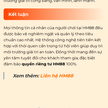
trường giải trí công bằng, văn minh, lành mạnh.
Kết luận
Mọi thông tin cá nhân của người chơi tại HM88 đều
được bảo vệ nghiêm ngặt và quản lý theo tiêu
chuẩn cao nhất. Hệ thống công nghệ tiên tiến kết
hợp với thói quen cẩn trọng từ hội viên giúp duy trì
môi trường giải trí an toàn. Đồng thời mang đến sự
yên tâm tuyệt đối cho khách tham gia, đặc biệt
đảm bảo
quyền riêng tư HM88
100%.
Xem thêm:
Liên hệ HM88