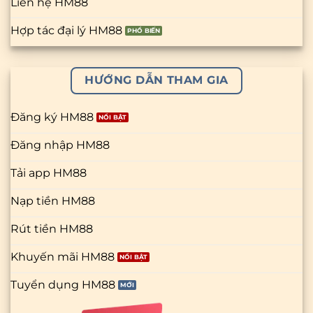
Liên hệ HM88
Hợp tác đại lý HM88
HƯỚNG DẪN THAM GIA
Đăng ký HM88
Đăng nhập HM88
Tải app HM88
Nạp tiền HM88
Rút tiền HM88
Khuyến mãi HM88
Tuyển dụng HM88