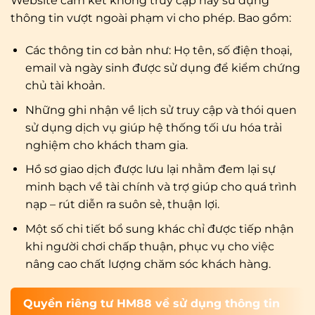
Website cam kết không truy cập hay sử dụng
thông tin vượt ngoài phạm vi cho phép. Bao gồm:
Các thông tin cơ bản như: Họ tên, số điện thoại,
email và ngày sinh được sử dụng để kiểm chứng
chủ tài khoản.
Những ghi nhận về lịch sử truy cập và thói quen
sử dụng dịch vụ giúp hệ thống tối ưu hóa trải
nghiệm cho khách tham gia.
Hồ sơ giao dịch được lưu lại nhằm đem lại sự
minh bạch về tài chính và trợ giúp cho quá trình
nạp – rút diễn ra suôn sẻ, thuận lợi.
Một số chi tiết bổ sung khác chỉ được tiếp nhận
khi người chơi chấp thuận, phục vụ cho việc
nâng cao chất lượng chăm sóc khách hàng.
Quyền riêng tư HM88 về sử dụng thông tin