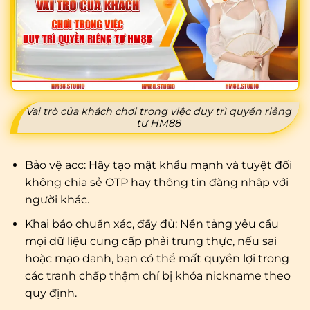
Vai trò của khách chơi trong việc duy trì quyền riêng
tư HM88
Bảo vệ acc: Hãy tạo mật khẩu mạnh và tuyệt đối
không chia sẻ OTP hay thông tin đăng nhập với
người khác.
Khai báo chuẩn xác, đầy đủ: Nền tảng yêu cầu
mọi dữ liệu cung cấp phải trung thực, nếu sai
hoặc mạo danh, bạn có thể mất quyền lợi trong
các tranh chấp thậm chí bị khóa nickname theo
quy định.