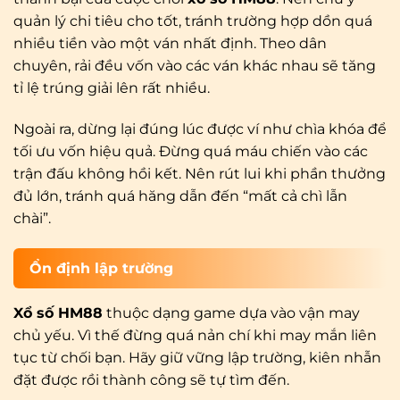
quản lý chi tiêu cho tốt, tránh trường hợp dồn quá
nhiều tiền vào một ván nhất định. Theo dân
chuyên, rải đều vốn vào các ván khác nhau sẽ tăng
tỉ lệ trúng giải lên rất nhiều.
Ngoài ra, dừng lại đúng lúc được ví như chìa khóa để
tối ưu vốn hiệu quả. Đừng quá máu chiến vào các
trận đấu không hồi kết. Nên rút lui khi phần thưởng
đủ lớn, tránh quá hăng dẫn đến “mất cả chì lẫn
chài”.
Ổn định lập trường
Xổ số HM88
thuộc dạng game dựa vào vận may
chủ yếu. Vì thế đừng quá nản chí khi may mắn liên
tục từ chối bạn. Hãy giữ vững lập trường, kiên nhẫn
đặt được rồi thành công sẽ tự tìm đến.