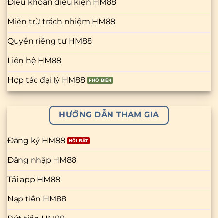
Điều khoản điều kiện HM88
Miễn trừ trách nhiệm HM88
Quyền riêng tư HM88
Liên hệ HM88
Hợp tác đại lý HM88
HƯỚNG DẪN THAM GIA
Đăng ký HM88
Đăng nhập HM88
Tải app HM88
Nạp tiền HM88