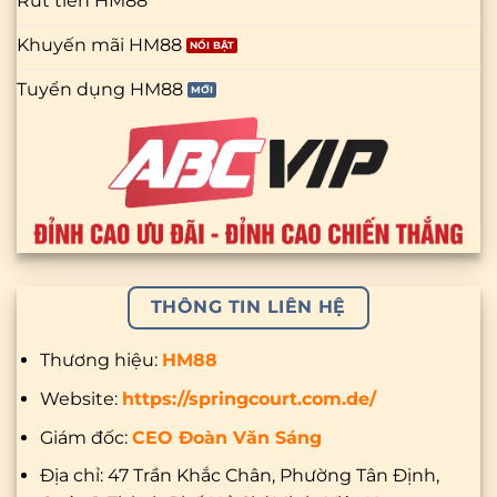
Rút tiền HM88
Khuyến mãi HM88
Tuyển dụng HM88
THÔNG TIN LIÊN HỆ
Thương hiệu:
HM88
Website:
https://springcourt.com.de/
Giám đốc:
CEO Đoàn Văn Sáng
Địa chỉ:
47 Trần Khắc Chân, Phường Tân Định,