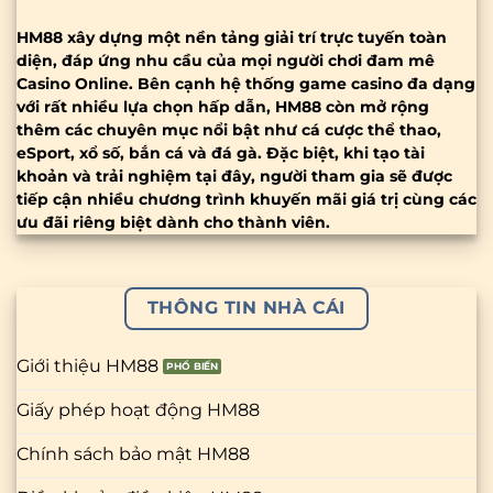
HM88 xây dựng một nền tảng giải trí trực tuyến toàn
diện, đáp ứng nhu cầu của mọi người chơi đam mê
Casino Online. Bên cạnh hệ thống game casino đa dạng
với rất nhiều lựa chọn hấp dẫn, HM88 còn mở rộng
thêm các chuyên mục nổi bật như cá cược thể thao,
eSport, xổ số, bắn cá và đá gà. Đặc biệt, khi tạo tài
khoản và trải nghiệm tại đây, người tham gia sẽ được
tiếp cận nhiều chương trình khuyến mãi giá trị cùng các
ưu đãi riêng biệt dành cho thành viên.
THÔNG TIN NHÀ CÁI
Giới thiệu HM88
Giấy phép hoạt động HM88
Chính sách bảo mật HM88