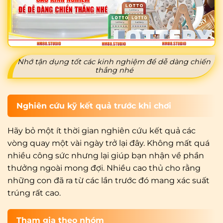
Nhớ tận dụng tốt các kinh nghiệm để dễ dàng chiến
thắng nhé
Nghiên cứu kỹ kết quả trước khi chơi
Hãy bỏ một ít thời gian nghiên cứu kết quả các
vòng quay một vài ngày trở lại đây. Không mất quá
nhiều công sức nhưng lại giúp bạn nhận về phần
thưởng ngoài mong đợi. Nhiều cao thủ cho rằng
những con đã ra từ các lần trước đó mang xác suất
trúng rất cao.
Tham gia theo nhóm