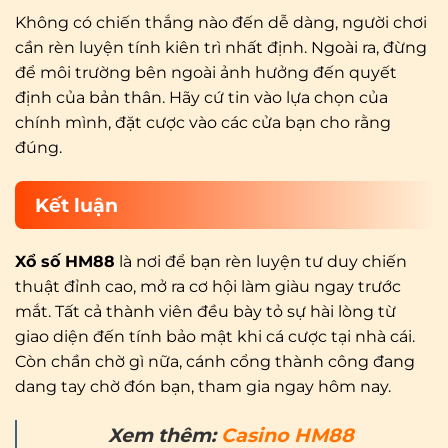
Không có chiến thắng nào đến dễ dàng, người chơi
cần rèn luyện tính kiên trì nhất định. Ngoài ra, đừng
để môi trường bên ngoài ảnh hưởng đến quyết
định của bản thân. Hãy cứ tin vào lựa chọn của
chính mình, đặt cược vào các cửa bạn cho rằng
đúng.
Kết luận
Xổ số HM88
là nơi để bạn rèn luyện tư duy chiến
thuật đỉnh cao, mở ra cơ hội làm giàu ngay trước
mắt. Tất cả thành viên đều bày tỏ sự hài lòng từ
giao diện đến tính bảo mật khi cá cược tại nhà cái.
Còn chần chờ gì nữa, cánh cổng thành công đang
dang tay chờ đón bạn, tham gia ngay hôm nay.
Xem thêm:
Casino HM88