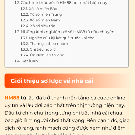
Các hình thức xổ số HM88 hot nhất hiện nay
Xổ số miền Bắc
Xổ số miền Trung
Xổ số miền Nam
Xổ số siêu tốc
Những kinh nghiệm xổ số HM88 từ dân chuyên
Nghiên cứu kỹ kết quả trước khi chơi
Tham gia theo nhóm
Chi tiêu hợp lý
Ổn định lập trường
Kết luận
Giới thiệu sơ lược về nhà cái
HM88
từ lâu đã trở thành nền tảng cá cược online
uy tín và lâu đời bậc nhất trên thị trường hiện nay.
Đầu tư chỉn chu trong từng chi tiết, nhà cái chưa
bao giờ làm người chơi thất vọng. Bên cạnh đó, giao
dịch rõ ràng, rành mạch cũng được xem như điểm