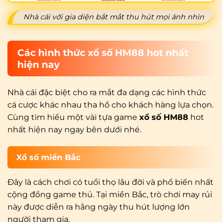
Nhà cái với gia diện bắt mắt thu hút mọi ánh nhìn
Các hình thức xổ số HM88 hot nhất
hiện nay
Nhà cái đặc biệt cho ra mắt đa dạng các hình thức
cá cược khác nhau tha hồ cho khách hàng lựa chọn.
Cùng tìm hiểu một vài tựa game
xổ số HM88
hot
nhất hiện nay ngay bên dưới nhé.
Xổ số miền Bắc
Đây là cách chơi có tuổi thọ lâu đời và phổ biến nhất
cộng đồng game thủ. Tại miền Bắc, trò chơi may rủi
này được diễn ra hằng ngày thu hút lượng lớn
người tham gia.