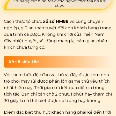
Đa dạng các hình thức cho người chơi tha hồ lựa
chọn
Cách thức tổ chức
xổ số HM88
vô cùng chuyên
nghiệp, giữ an toàn tuyệt đối cho khách hàng trong
quá trình cá cược. Không khí chơi của miền Nam
đầy nhiệt huyết, sôi động mang lại cảm giác phấn
khích chưa từng có.
Xổ số siêu tốc
Với cách thức độc đáo và thú vị, đây được xem như
trò chơi may rủi được phần lớn game thủ yêu thích
nhất hiện nay. Thời gian trả kết quả diễn ra trong
tích tắc. Bạn chỉ cần chờ 2 phút, 1 phút hay thậm chí
30 giây là có thể biết được có trúng hay không.
Điểm đặc biệt thu hút khách hàng phải kể đến thời