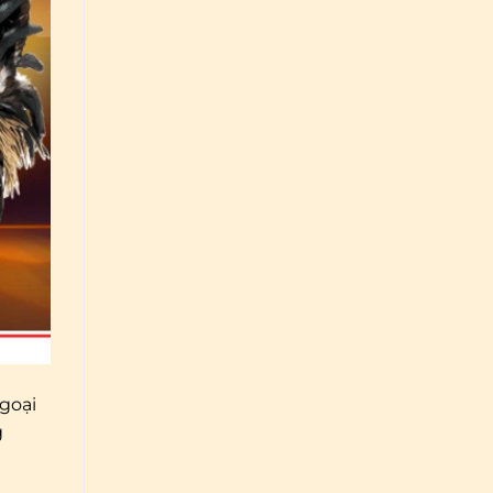
ngoại
g