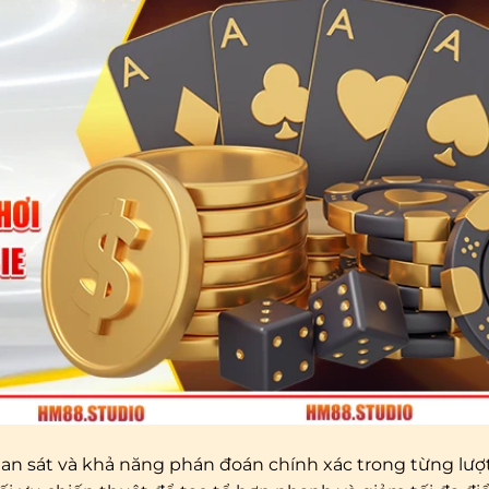
 quan sát và khả năng phán đoán chính xác trong từng lượ