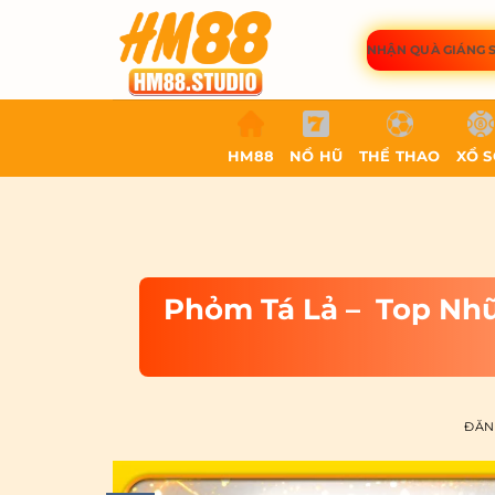
Bỏ
qua
NHẬN QUÀ GIÁNG S
nội
dung
HM88
NỔ HŨ
THỂ THAO
XỔ 
Phỏm Tá Lả – Top Nhữ
ĐĂN