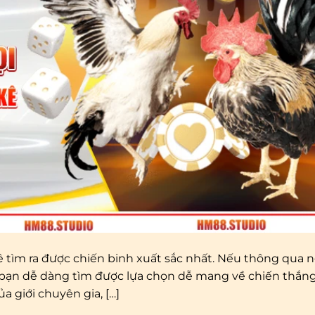
kê tìm ra được chiến binh xuất sắc nhất. Nếu thông qua 
 bạn dễ dàng tìm được lựa chọn dễ mang về chiến thắn
 giới chuyên gia, […]