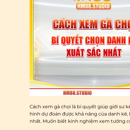
Cách xem gà chọi là bí quyết giúp giới sư 
hình dự đoán được khả năng của danh kê,
nhất. Muốn biết kinh nghiệm xem tướng của