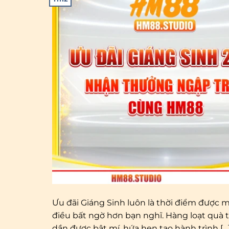
Ưu đãi Giáng Sinh luôn là thời điểm được
điều bất ngờ hơn bạn nghĩ. Hàng loạt quà t
dần được bật mí, hứa hẹn tạo hành trình […