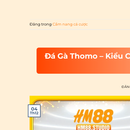
Đăng trong
Cẩm nang cá cược
Đá Gà Thomo – Kiểu 
ĐĂN
04
Th12