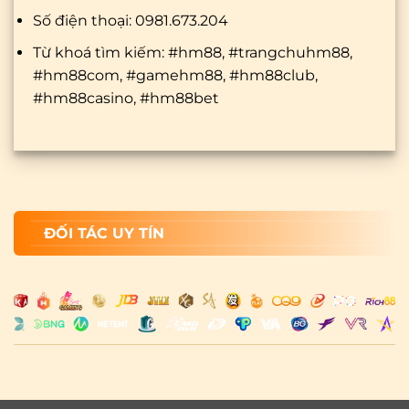
Số điện thoại:
0981.673.204
Từ khoá tìm kiếm: #hm88, #trangchuhm88,
#hm88com, #gamehm88, #hm88club,
#hm88casino, #hm88bet
ĐỐI TÁC UY TÍN