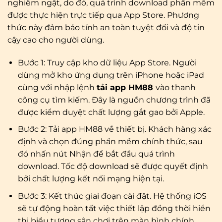
nghiêm ngặt, do đó, quá trình download phần mềm
được thực hiện trực tiếp qua App Store. Phương
thức này đảm bảo tính an toàn tuyệt đối và độ tin
cậy cao cho người dùng.
Bước 1: Truy cập kho dữ liệu App Store. Người
dùng mở kho ứng dụng trên iPhone hoặc iPad
cùng với nhập lệnh
tải app HM88
vào thanh
công cụ tìm kiếm. Đây là nguồn chương trình đã
được kiểm duyệt chất lượng gắt gao bởi Apple.
Bước 2: Tải app HM88 về thiết bị. Khách hàng xác
định và chọn đúng phần mềm chính thức, sau
đó nhấn nút Nhận để bắt đầu quá trình
download. Tốc độ download sẽ được quyết định
bởi chất lượng kết nối mạng hiện tại.
Bước 3: Kết thúc giai đoạn cài đặt. Hệ thống iOS
sẽ tự động hoàn tất việc thiết lập đồng thời hiển
thị biểu tượng sân chơi trên màn hình chính.