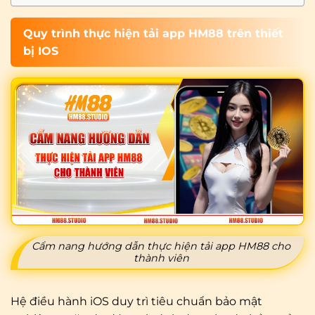
Quy trình thực hiện tải app HM88 trên thiết
bị IOS
Cẩm nang hướng dẫn thực hiện tải app HM88 cho
thành viên
Hệ điều hành iOS duy trì tiêu chuẩn bảo mật