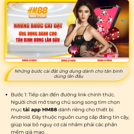
Những bước cài đặt ứng dụng dành cho tân binh
dùng lần đầu
Bước 1: Tiếp cận đến đường link chính thức.
Người chơi mở trang chủ song song tìm chọn
mục
tải app HM88
dành riêng cho thiết bị
Android. Đây thuộc nguồn cung cấp đáng tin cậy,
giúp loại bỏ nguy cơ cài nhầm phải các phần
mềm giả mạo.