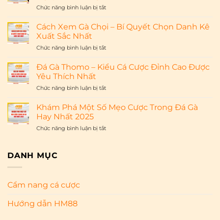
ở
Chức năng bình luận bị tắt
Ưu
Top
đãi
Những
Cách Xem Gà Chọi – Bí Quyết Chọn Danh Kê
Giáng
Bí
Xuất Sắc Nhất
Sinh
Quyết
ở
Chức năng bình luận bị tắt
2025
Chơi
Cách
–
Thắng
Xem
Nhận
Đá Gà Thomo – Kiểu Cá Cược Đỉnh Cao Được
Lớn
Gà
Thưởng
Yêu Thích Nhất
Cho
Chọi
Ngập
NewBie
ở
Chức năng bình luận bị tắt
–
Tràn
Đá
Bí
Cùng
Gà
Quyết
Khám Phá Một Số Mẹo Cược Trong Đá Gà
HM88
Thomo
Chọn
Hay Nhất 2025
–
Danh
ở
Chức năng bình luận bị tắt
Kiểu
Kê
Khám
Cá
Xuất
Phá
Cược
Sắc
Một
DANH MỤC
Đỉnh
Nhất
Số
Cao
Mẹo
Được
Cược
Yêu
Cẩm nang cá cược
Trong
Thích
Đá
Nhất
Hướng dẫn HM88
Gà
Hay
Nhất