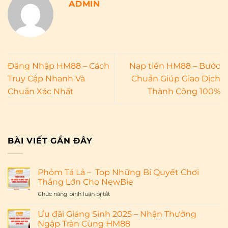
ADMIN
Đăng Nhập HM88 – Cách
Nạp tiền HM88 – Bước
Truy Cập Nhanh Và
Chuẩn Giúp Giao Dịch
Chuẩn Xác Nhất
Thành Công 100%
BÀI VIẾT GẦN ĐÂY
Phỏm Tá Lả – Top Những Bí Quyết Chơi
Thắng Lớn Cho NewBie
ở
Chức năng bình luận bị tắt
Phỏm
Tá
Ưu đãi Giáng Sinh 2025 – Nhận Thưởng
Lả
Ngập Tràn Cùng HM88
–