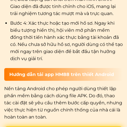
Giao diện đã được tinh chỉnh cho iOS, mang lại
trải nghiệm tương tác mượt mà và trực quan.
Bước 4: Xác thực hoặc tạo mới hồ sơ. Ngay khi
biểu tượng hiển thị, hội viên mở phần mềm
đồng thời tiến hành xác thực bằng tài khoản đã
có. Nếu chưa sở hữu hồ sơ, người dùng có thể tạo
mới ngay trên giao diện để bắt đầu tận hưởng
dịch vụ giải trí.
Hướng dẫn tải app HM88 trên thiết Android
Nền tảng Android cho phép người dùng thiết lập
phần mềm bằng cách dùng file APK. Do đó, thao
tác cài đặt sẽ yêu cầu thêm bước cấp quyền, nhưng
việc thực hiện từ nguồn chính thống của nhà cái là
hoàn toàn an toàn.