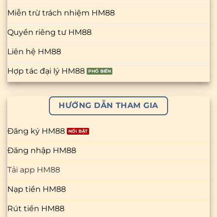
Miễn trừ trách nhiệm HM88
Quyền riêng tư HM88
Liên hệ HM88
Hợp tác đại lý HM88
HƯỚNG DẪN THAM GIA
Đăng ký HM88
Đăng nhập HM88
Tải app HM88
Nạp tiền HM88
Rút tiền HM88