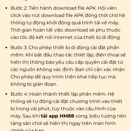
Bước 2: Tiến hành download file APK. Hội viên
click vào nút download file APK đồng thời chờ hệ
thống tự động khởi động quá trình tải về máy.
Thời gian hoàn tất việc download sẽ phụ thuộc
vào tốc độ kết nối internet của thiết bị di động.
Bước 3: Cho phép thiết bị di động cài đặt phần
mềm. Khi bắt đầu thao tác thiết lập, điện thoại sẽ
hiển thị thông báo yêu cầu cấp quyền cài đặt từ
các nguồn không xác định. Bạn chỉ cần xác nhận
Cho phép để quy trình triển khai tiếp tục mà
không bị gián đoạn.
Bước 4: Hoàn thành thiết lập phần mềm. Hệ
thống sẽ tự động cài đặt chương trình vào thiết
bị trong vài phút, tùy thuộc vào cấu hình của
máy. Sau khi
tải app HM88
xong, biểu tượng nền
tảng sân chơi sẽ hiển thị ngay trên màn hình
chính của bạn.