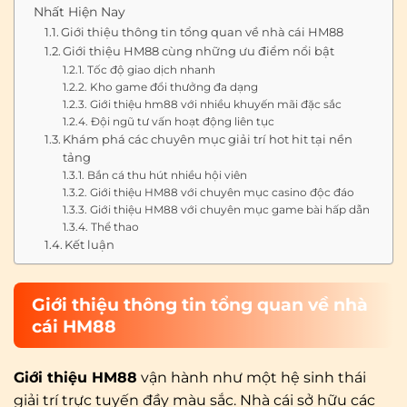
Nhất Hiện Nay
Giới thiệu thông tin tổng quan về nhà cái HM88
Giới thiệu HM88 cùng những ưu điểm nổi bật
Tốc độ giao dịch nhanh
Kho game đổi thưởng đa dạng
Giới thiệu hm88 với nhiều khuyến mãi đặc sắc
Đội ngũ tư vấn hoạt động liên tục
Khám phá các chuyên mục giải trí hot hit tại nền
tảng
Bắn cá thu hút nhiều hội viên
Giới thiệu HM88 với chuyên mục casino độc đáo
Giới thiệu HM88 với chuyên mục game bài hấp dẫn
Thể thao
Kết luận
Giới thiệu thông tin tổng quan về nhà
cái HM88
Giới thiệu HM88
vận hành như một hệ sinh thái
giải trí trực tuyến đầy màu sắc. Nhà cái sở hữu các