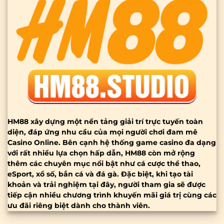
HM88 xây dựng một nền tảng giải trí trực tuyến toàn
diện, đáp ứng nhu cầu của mọi người chơi đam mê
Casino Online. Bên cạnh hệ thống game casino đa dạng
với rất nhiều lựa chọn hấp dẫn, HM88 còn mở rộng
thêm các chuyên mục nổi bật như cá cược thể thao,
eSport, xổ số, bắn cá và đá gà. Đặc biệt, khi tạo tài
khoản và trải nghiệm tại đây, người tham gia sẽ được
tiếp cận nhiều chương trình khuyến mãi giá trị cùng các
ưu đãi riêng biệt dành cho thành viên.