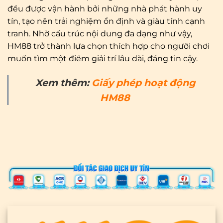
đều được vận hành bởi những nhà phát hành uy
tín, tạo nên trải nghiệm ổn định và giàu tính cạnh
tranh. Nhờ cấu trúc nội dung đa dạng như vậy,
HM88 trở thành lựa chọn thích hợp cho người chơi
muốn tìm một điểm giải trí lâu dài, đáng tin cậy.
Xem thêm:
Giấy phép hoạt động
HM88