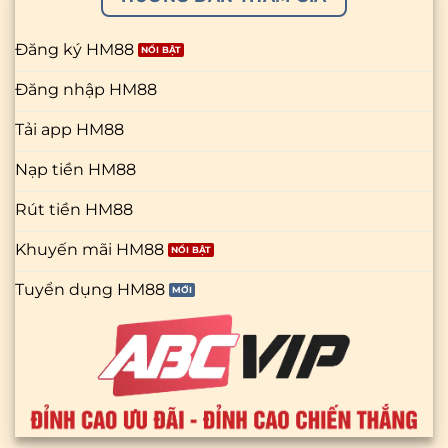
Đăng ký HM88
Đăng nhập HM88
Tải app HM88
Nạp tiền HM88
Rút tiền HM88
Khuyến mãi HM88
Tuyển dụng HM88