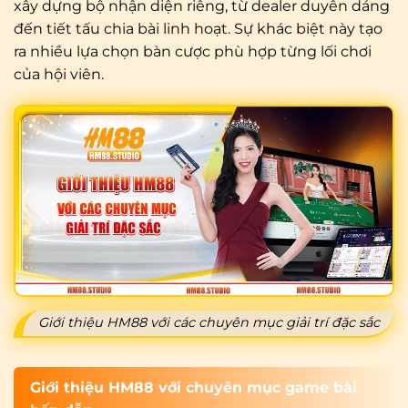
xây dựng bộ nhận diện riêng, từ dealer duyên dáng
đến tiết tấu chia bài linh hoạt. Sự khác biệt này tạo
ra nhiều lựa chọn bàn cược phù hợp từng lối chơi
của hội viên.
Giới thiệu HM88 với các chuyên mục giải trí đặc sắc
Giới thiệu HM88 với chuyên mục game bài