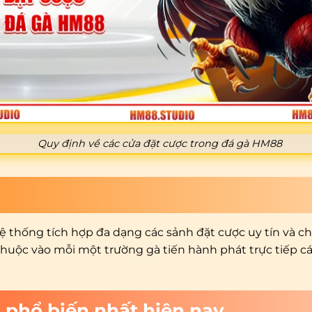
Quy định về các cửa đặt cược trong đá gà HM88
 thống tích hợp đa dạng các sảnh đặt cược uy tín và chấ
thuộc vào mỗi một trường gà tiến hành phát trực tiếp cá
 phổ biến nhất hiện nay