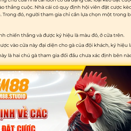
thắng cuộc. Nhà cái có quy định hội viên đặt cược kèo vớ
n. Trong đó, người tham gia chỉ cần lựa chọn một trong 
ành chiến thắng và được ký hiệu là màu đỏ, ở cửa trên.
ược vào cửa này đại diện cho gà của đội khách, ký hiệu 
này là hai chú gà tham gia đối đầu chưa xác định bên nà