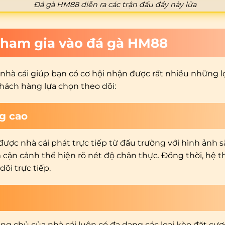
Đá gà HM88 diễn ra các trận đấu đầy nảy lửa
tham gia vào đá gà HM88
 nhà cái giúp bạn có cơ hội nhận được rất nhiều những lợ
khách hàng lựa chọn theo dõi:
ng cao
được nhà cái phát trực tiếp từ đấu trường với hình ảnh 
 cận cảnh thể hiện rõ nét độ chân thực. Đồng thời, hệ
i trực tiếp.
ang chủ của nhà cái luôn có đa dạng các loại kèo đặt cư