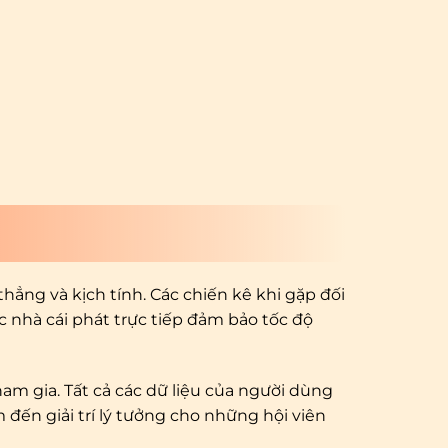
thẳng và kịch tính. Các chiến kê khi gặp đối
c nhà cái phát trực tiếp đảm bảo tốc độ
am gia. Tất cả các dữ liệu của người dùng
đến giải trí lý tưởng cho những hội viên