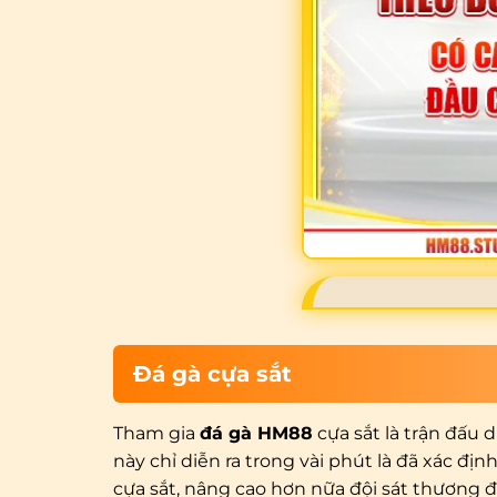
Đá gà cựa sắt
Tham gia
đá gà HM88
cựa sắt là trận đấu
này chỉ diễn ra trong vài phút là đã xác đ
cựa sắt, nâng cao hơn nữa đội sát thương đ