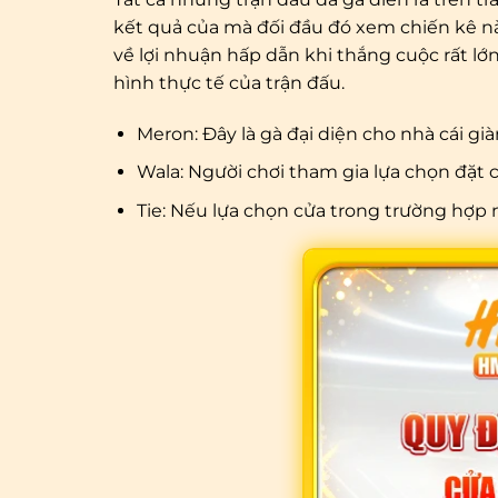
kết quả của mà đối đầu đó xem chiến kê nào 
về lợi nhuận hấp dẫn khi thắng cuộc rất lớ
hình thực tế của trận đấu.
Meron: Đây là gà đại diện cho nhà cái gi
Wala: Người chơi tham gia lựa chọn đặt c
Tie: Nếu lựa chọn cửa trong trường hợp 