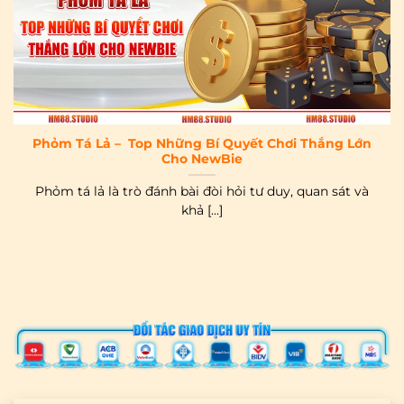
Kho trò chơi rộng lớn có tại HM88 game
Hệ thống cung cấp số lượng tựa game phong phú
nhằm đáp ứng thị hiếu đa dạng từ các nhóm
thành viên khác nhau. Mỗi nội dung được tối ưu
theo tiêu chuẩn quốc tế để đảm bảo tính ổn định,
đồng thời giữ được độ mượt trong suốt quá trình
Phỏm Tá Lả – Top Những Bí Quyết Chơi Thắng Lớn
Cho NewBie
trải nghiệm. Việc cập nhật nội dung thường xuyên
mang đến cảm giác mới mẻ giúp game thủ duy trì
Phỏm tá lả là trò đánh bài đòi hỏi tư duy, quan sát và
hứng thú lâu dài.
khả [...]
Tích hợp công nghệ AI, giao diện hiện đại
không kém phần thân thiện, âm thanh chân
thực
Trang chủ
HM88
ứng dụng trí tuệ nhân tạo để tối
ưu khả năng nhận diện hành vi nhằm mang lại gợi
ý phù hợp cho từng hội viên. Giao diện đơn giản