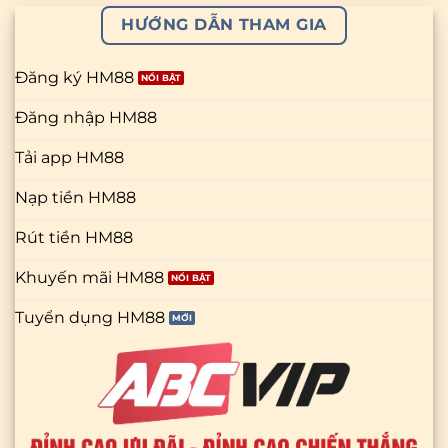
HƯỚNG DẪN THAM GIA
Đăng ký HM88
Đăng nhập HM88
Tải app HM88
Nạp tiền HM88
Dịch vụ tư vấn và CSKH luôn được ưu tiên củng cố và
Rút tiền HM88
cải thiện
Khuyến mãi HM88
Tuyển dụng HM88
Khuyến mãi HM88
Chính sách ưu đãi được cập nhật luân phiên giúp
anh em dễ dàng tiếp cận những phần thưởng có
giá trị cao. Mỗi chương trình được thiết kế nhằm
tăng lợi ích cho thành viên mới lẫn hội viên lâu