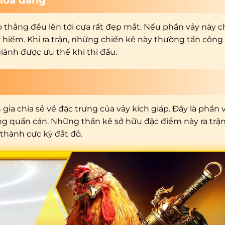
 hoa đăng
 thẳng đều lên tới cựa rất đẹp mắt. Nếu phần vảy này c
ý hiếm. Khi ra trận, những chiến kê này thường tấn công 
iành được ưu thế khi thi đấu.
gia chia sẻ về đặc trưng của vảy kích giáp. Đây là phần 
ạng quấn cán. Những thần kê sở hữu đặc điểm này ra trậ
thành cực kỳ đắt đỏ.