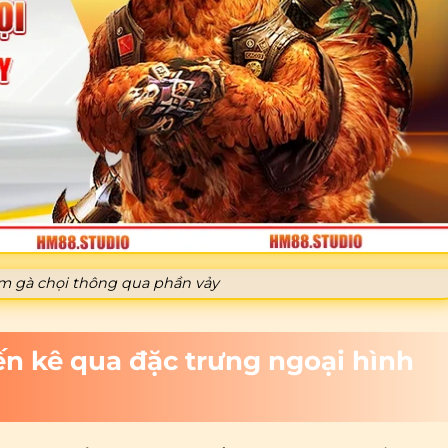
m gà chọi thông qua phần vảy
ến kê qua đặc trưng ngoại hình