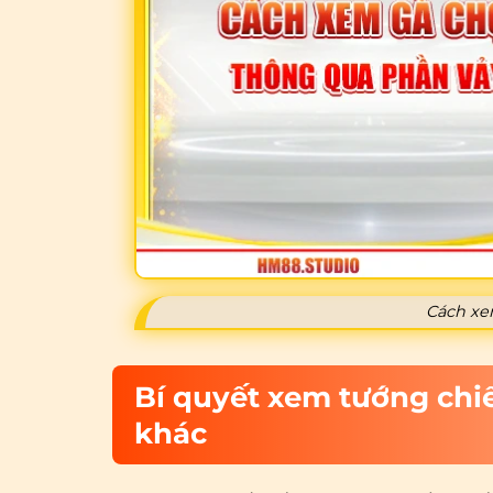
Cách xe
Bí quyết xem tướng chi
khác