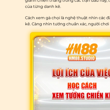
giành chiến thắng trong các trận đấu này, 
của từng danh kê.
Cách xem gà chọi là nghệ thuật nhìn các đ
kê. Càng nhìn tướng chuẩn xác, người chơi 