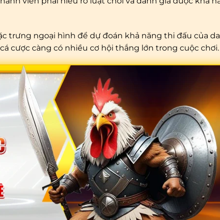
thành viên phải hiểu rõ luật chơi và đánh giá được khả 
ặc trưng ngoại hình để dự đoán khả năng thi đấu của d
cá cược càng có nhiều cơ hội thắng lớn trong cuộc chơi.