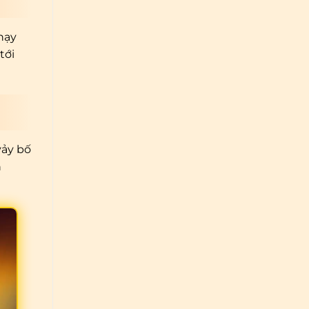
hạy
tới
vảy bố
n