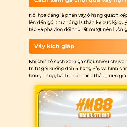
Cách xem gà chọi qua vảy nội
Nội hoa đăng là phần vảy ở hàng quách xếp
lên đến gối thì chúng là thần kê cực kỳ qu
tấp và phá đòn đối thủ rất mượt nên luôn g
Vảy kích giáp
Khi chia sẻ
cách xem gà chọi, nhiều chuyên 
trí từ gối xuống đến 4 hàng vảy và hình d
hùng dũng, bách phát bách thắng nên giá 