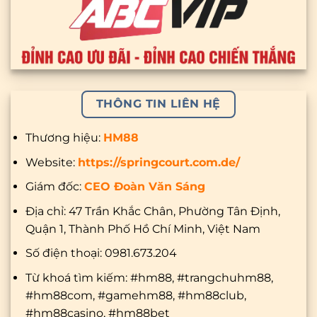
THÔNG TIN LIÊN HỆ
Thương hiệu:
HM88
Website:
https://springcourt.com.de/
Giám đốc:
CEO Đoàn Văn Sáng
Địa chỉ:
47 Trần Khắc Chân, Phường Tân Định,
Quận 1, Thành Phố Hồ Chí Minh, Việt Nam
Số điện thoại:
0981.673.204
Từ khoá tìm kiếm: #hm88, #trangchuhm88,
#hm88com, #gamehm88, #hm88club,
#hm88casino, #hm88bet