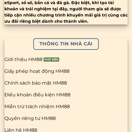
eSport, xổ số, bắn cá và đá gà. Đặc biệt, khi tạo tài
khoản và trải nghiệm tại đây, người tham gia sẽ được
tiếp cận nhiều chương trình khuyến mãi giá trị cùng các
ưu đãi riêng biệt dành cho thành viên.
THÔNG TIN NHÀ CÁI
Giới thiệu HM88
Giấy phép hoạt động HM88
Chính sách bảo mật HM88
Điều khoản điều kiện HM88
Miễn trừ trách nhiệm HM88
Quyền riêng tư HM88
Liên hệ HM88