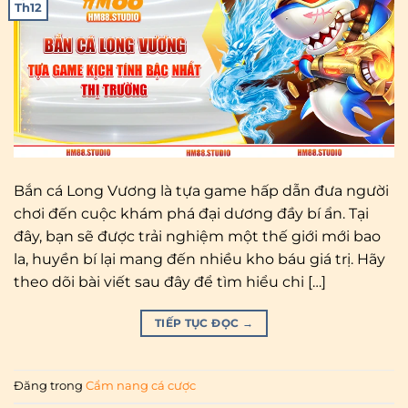
Th12
Bắn cá Long Vương là tựa game hấp dẫn đưa người
chơi đến cuộc khám phá đại dương đầy bí ẩn. Tại
đây, bạn sẽ được trải nghiệm một thế giới mới bao
la, huyền bí lại mang đến nhiều kho báu giá trị. Hãy
theo dõi bài viết sau đây để tìm hiểu chi […]
TIẾP TỤC ĐỌC
→
Đăng trong
Cẩm nang cá cược