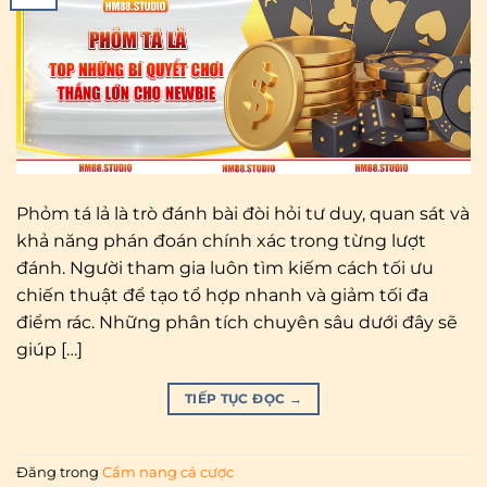
Phỏm tá lả là trò đánh bài đòi hỏi tư duy, quan sát và
khả năng phán đoán chính xác trong từng lượt
đánh. Người tham gia luôn tìm kiếm cách tối ưu
chiến thuật để tạo tổ hợp nhanh và giảm tối đa
điểm rác. Những phân tích chuyên sâu dưới đây sẽ
giúp […]
TIẾP TỤC ĐỌC
→
Đăng trong
Cẩm nang cá cược