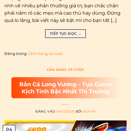
rinh về nhiều phần thưởng giá trị, bạn chắc chắn
phải nắm rõ các mẹo mà cao thủ hay dùng. Đừng
quá lo lắng, bài viết này sẽ bật mí cho bạn tất […]
TIẾP TỤC ĐỌC
→
Đăng trong
Cẩm nang cá cược
CẨM NANG CÁ CƯỢC
Bắn Cá Long Vương – Tựa Game
Kịch Tính Bậc Nhất Thị Trường
ĐĂNG VÀO
04/12/2025
BỞI
ADMIN
04