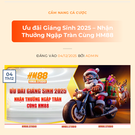
CẨM NANG CÁ CƯỢC
Ưu đãi Giáng Sinh 2025 – Nhận
Thưởng Ngập Tràn Cùng HM88
ĐĂNG VÀO
04/12/2025
BỞI
ADMIN
04
Th12