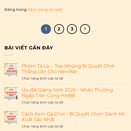
Đăng trong
Cẩm nang cá cược
1
2
3
BÀI VIẾT GẦN ĐÂY
Phỏm Tá Lả – Top Những Bí Quyết Chơi
Thắng Lớn Cho NewBie
ở
Chức năng bình luận bị tắt
Phỏm
Tá
Ưu đãi Giáng Sinh 2025 – Nhận Thưởng
Lả
Ngập Tràn Cùng HM88
–
ở
Chức năng bình luận bị tắt
Ưu
Top
đãi
Những
Cách Xem Gà Chọi – Bí Quyết Chọn Danh Kê
Giáng
Bí
Xuất Sắc Nhất
Sinh
Quyết
ở
Chức năng bình luận bị tắt
2025
Chơi
Cách