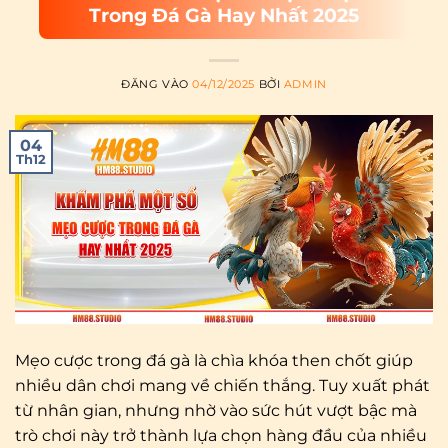
Trong Đá Gà Hay Nhất 2025
ĐĂNG VÀO
04/12/2025
BỞI
ADMIN
04
Th12
Mẹo cược trong đá gà là chìa khóa then chốt giúp
nhiều dân chơi mang về chiến thắng. Tuy xuất phát
từ nhân gian, nhưng nhờ vào sức hút vượt bậc mà
trò chơi này trở thành lựa chọn hàng đầu của nhiều