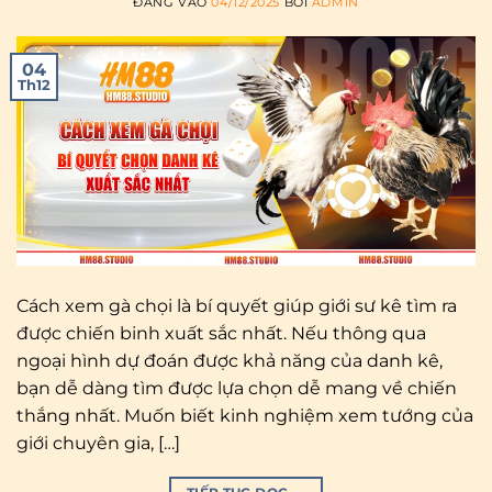
ĐĂNG VÀO
04/12/2025
BỞI
ADMIN
04
Th12
Cách xem gà chọi là bí quyết giúp giới sư kê tìm ra
được chiến binh xuất sắc nhất. Nếu thông qua
ngoại hình dự đoán được khả năng của danh kê,
bạn dễ dàng tìm được lựa chọn dễ mang về chiến
thắng nhất. Muốn biết kinh nghiệm xem tướng của
giới chuyên gia, […]