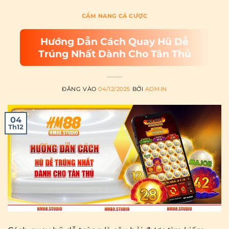
CẨM NANG CÁ CƯỢC
Hướng Dẫn Cách Quay Hũ Dễ
Trúng Nhất Dành Cho Tân Thủ
ĐĂNG VÀO
04/12/2025
BỞI
ADMIN
04
Th12