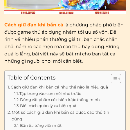
Cách giữ đạn khi bắn cá
là phương pháp phổ biến
được game thủ áp dụng nhằm tối ưu số vốn. Để
rinh về nhiều phần thưởng giá trị, bạn chắc chắn
phải nắm rõ các mẹo mà cao thủ hay dùng. Đừng
quá lo lắng, bài viết này sẽ bật mí cho bạn tất cả
những gì người chơi mới cần biết.
Table of Contents
Cách giữ đạn khi bắn cá như thế nào là hiệu quả
Tập trung vào con mồi nhỏ trước
Dùng vật phẩm có chiến lược thông minh
Biết cách quản lý xu hiệu quả
Một số cách giữ đạn khi bắn cá được cao thủ tin
dùng
Bắn tỉa từng viên một