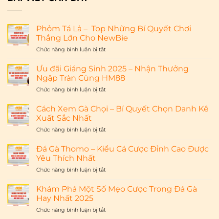
Phỏm Tá Lả – Top Những Bí Quyết Chơi
Thắng Lớn Cho NewBie
ở
Chức năng bình luận bị tắt
Phỏm
Tá
Ưu đãi Giáng Sinh 2025 – Nhận Thưởng
Lả
Ngập Tràn Cùng HM88
–
ở
Chức năng bình luận bị tắt
Ưu
Top
đãi
Những
Cách Xem Gà Chọi – Bí Quyết Chọn Danh Kê
Giáng
Bí
Xuất Sắc Nhất
Sinh
Quyết
ở
Chức năng bình luận bị tắt
2025
Chơi
Cách
–
Thắng
Xem
Nhận
Đá Gà Thomo – Kiểu Cá Cược Đỉnh Cao Được
Lớn
Gà
Thưởng
Yêu Thích Nhất
Cho
Chọi
Ngập
NewBie
ở
Chức năng bình luận bị tắt
–
Tràn
Đá
Bí
Cùng
Gà
Quyết
Khám Phá Một Số Mẹo Cược Trong Đá Gà
HM88
Thomo
Chọn
Hay Nhất 2025
–
Danh
ở
Chức năng bình luận bị tắt
Kiểu
Kê
Khám
Cá