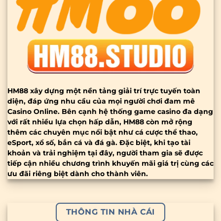
HM88 xây dựng một nền tảng giải trí trực tuyến toàn
diện, đáp ứng nhu cầu của mọi người chơi đam mê
Casino Online. Bên cạnh hệ thống game casino đa dạng
với rất nhiều lựa chọn hấp dẫn, HM88 còn mở rộng
thêm các chuyên mục nổi bật như cá cược thể thao,
eSport, xổ số, bắn cá và đá gà. Đặc biệt, khi tạo tài
khoản và trải nghiệm tại đây, người tham gia sẽ được
tiếp cận nhiều chương trình khuyến mãi giá trị cùng các
ưu đãi riêng biệt dành cho thành viên.
THÔNG TIN NHÀ CÁI