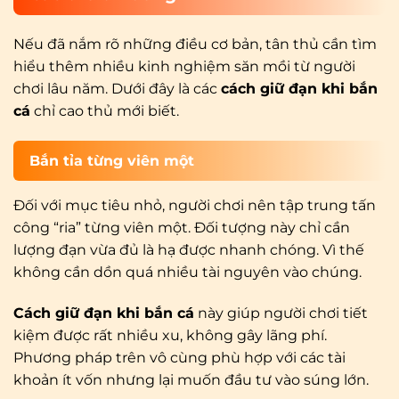
Nếu đã nắm rõ những điều cơ bản, tân thủ cần tìm
hiểu thêm nhiều kinh nghiệm săn mồi từ người
chơi lâu năm. Dưới đây là các
cách giữ đạn khi bắn
cá
chỉ cao thủ mới biết.
Bắn tỉa từng viên một
Đối với mục tiêu nhỏ, người chơi nên tập trung tấn
công “ria” từng viên một. Đối tượng này chỉ cần
lượng đạn vừa đủ là hạ được nhanh chóng. Vì thế
không cần dồn quá nhiều tài nguyên vào chúng.
Cách giữ đạn khi bắn cá
này giúp người chơi tiết
kiệm được rất nhiều xu, không gây lãng phí.
Phương pháp trên vô cùng phù hợp với các tài
khoản ít vốn nhưng lại muốn đầu tư vào súng lớn.