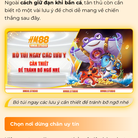
Ngoài
cách giữ đạn khi bắn cá
, tân thủ còn cần
biết rõ một vài lưu ý để chơi dễ mang về chiến
thắng sau đây.
Bỏ túi ngay các lưu ý cần thiết để tránh bỡ ngỡ nhé
Chọn nơi dừng chân uy tín