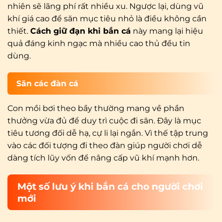
nhiên sẽ lãng phí rất nhiều xu. Ngược lại, dùng vũ
khí giá cao để săn mục tiêu nhỏ là điều không cần
thiết.
Cách giữ đạn khi bắn cá
này mang lại hiệu
quả đáng kinh ngạc mà nhiều cao thủ đều tin
dùng.
Săn các đàn cá
Con mồi bơi theo bầy thường mang về phần
thưởng vừa đủ để duy trì cuộc đi săn. Đây là mục
tiêu tương đối dễ hạ, cự li lại ngắn. Vì thế tập trung
vào các đối tượng đi theo đàn giúp người chơi dễ
dàng tích lũy vốn để nâng cấp vũ khí mạnh hơn.
Một số lưu ý khi bắn cá cho người chơi
mới