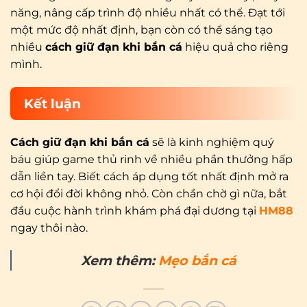
năng, nâng cấp trình độ nhiều nhất có thể. Đạt tới
một mức độ nhất định, bạn còn có thể sáng tạo
nhiều
cách giữ đạn khi bắn cá
hiệu quả cho riêng
mình.
Kết luận
Cách giữ đạn khi bắn cá
sẽ là kinh nghiệm quý
báu giúp game thủ rinh về nhiều phần thưởng hấp
dẫn liền tay. Biết cách áp dụng tốt nhất định mở ra
cơ hội đổi đời không nhỏ. Còn chần chờ gì nữa, bắt
đầu cuộc hành trình khám phá đại dương tại
HM88
ngay thôi nào.
Xem thêm:
Mẹo bắn cá