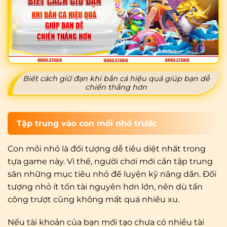
Biết cách giữ đạn khi bắn cá hiệu quả giúp bạn dễ
chiến thắng hơn
Tập trung vào con mồi nhỏ trước
Con mồi nhỏ là đối tượng dễ tiêu diệt nhất trong
tựa game này. Vì thế, người chơi mới cần tập trung
săn những mục tiêu nhỏ để luyện kỹ năng dần. Đối
tượng nhỏ ít tốn tài nguyên hơn lớn, nên dù tấn
công trượt cũng không mất quá nhiều xu.
Nếu tài khoản của bạn mới tạo chưa có nhiều tài