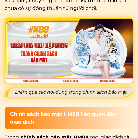
và không chuyển giao cho bất kỳ tổ chức nào khi
chưa có sự đồng thuận từ người chơi.
Điểm qua các nội dung trong chính sách bảo mật
Chính sách bảo mật HM88 liên quan đến
giao dịch
Trong
chính sách bảo mật HM88
mọi giao dịch tài