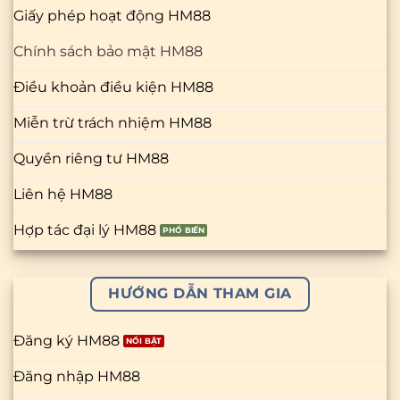
Giấy phép hoạt động HM88
Chính sách bảo mật HM88
Điều khoản điều kiện HM88
Miễn trừ trách nhiệm HM88
Quyền riêng tư HM88
Liên hệ HM88
Hợp tác đại lý HM88
HƯỚNG DẪN THAM GIA
Đăng ký HM88
Đăng nhập HM88