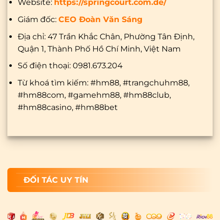
Website:
https://springcourt.com.de/
Giám đốc:
CEO Đoàn Văn Sáng
Địa chỉ:
47 Trần Khắc Chân, Phường Tân Định,
Quận 1, Thành Phố Hồ Chí Minh, Việt Nam
Số điện thoại:
0981.673.204
Từ khoá tìm kiếm: #hm88, #trangchuhm88,
#hm88com, #gamehm88, #hm88club,
#hm88casino, #hm88bet
ĐỐI TÁC UY TÍN