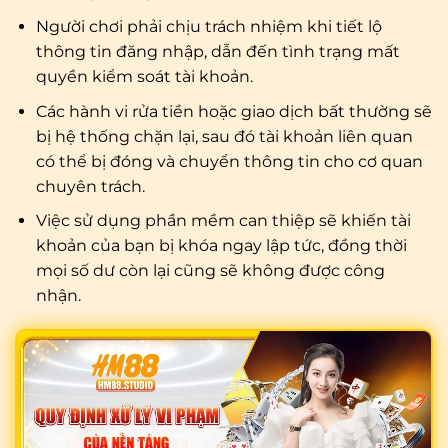
Người chơi phải chịu trách nhiệm khi tiết lộ
thông tin đăng nhập, dẫn đến tình trạng mất
quyền kiểm soát tài khoản.
Các hành vi rửa tiền hoặc giao dịch bất thường sẽ
bị hệ thống chặn lại, sau đó tài khoản liên quan
có thể bị đóng và chuyển thông tin cho cơ quan
chuyên trách.
Việc sử dụng phần mềm can thiệp sẽ khiến tài
khoản của bạn bị khóa ngay lập tức, đồng thời
mọi số dư còn lại cũng sẽ không được công
nhận.