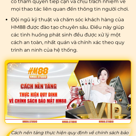
có thẩm quyền tiếp cận và chịu trách nhiệm về
mọi thao tác liên quan đến thông tin người chơi.
Đội ngũ kỹ thuật và chăm sóc khách hàng của
HM88 được đào tạo chuyên sâu. Điều này giúp
các tình huống phát sinh đều được xử lý một
cách an toàn, nhất quán và chính xác theo quy
trình an ninh của hệ thống.
Cách nền tảng thực hiện quy định về chính sách bảo