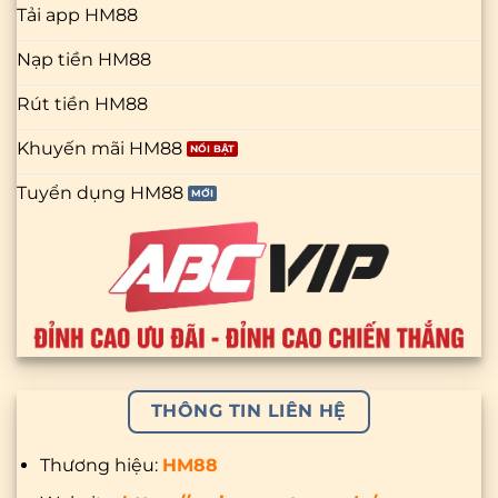
Tải app HM88
Nạp tiền HM88
Rút tiền HM88
Khuyến mãi HM88
Tuyển dụng HM88
THÔNG TIN LIÊN HỆ
Thương hiệu:
HM88