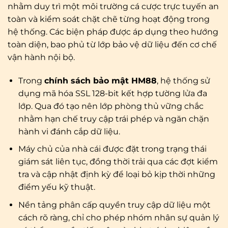
nhằm duy trì một môi trường cá cược trực tuyến an
toàn và kiểm soát chặt chẽ từng hoạt động trong
hệ thống. Các biện pháp được áp dụng theo hướng
toàn diện, bao phủ từ lớp bảo vệ dữ liệu đến cơ chế
vận hành nội bộ.
Trong
chính sách bảo mật HM88
, hệ thống sử
dụng mã hóa SSL 128-bit kết hợp tường lửa đa
lớp. Qua đó tạo nên lớp phòng thủ vững chắc
nhằm hạn chế truy cập trái phép và ngăn chặn
hành vi đánh cắp dữ liệu.
Máy chủ của nhà cái được đặt trong trạng thái
giám sát liên tục, đồng thời trải qua các đợt kiểm
tra và cập nhật định kỳ để loại bỏ kịp thời những
điểm yếu kỹ thuật.
Nền tảng phân cấp quyền truy cập dữ liệu một
cách rõ ràng, chỉ cho phép nhóm nhân sự quản lý