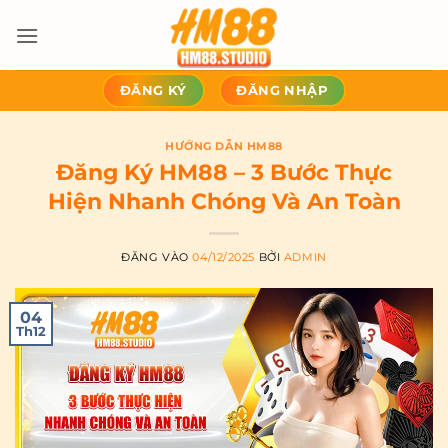
Bỏ
qua
nội
dung
ĐĂNG KÝ
ĐĂNG NHẬP
HƯỚNG DẪN HM88
Đăng Ký HM88 – 3 Bước Thực
Hiện Nhanh Chóng Và An Toàn
ĐĂNG VÀO
04/12/2025
BỞI
ADMIN
04
Th12