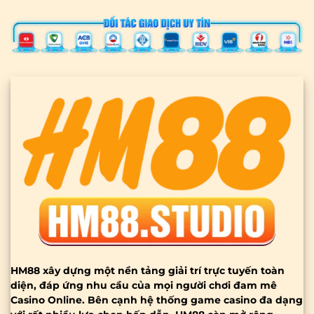
HM88 xây dựng một nền tảng giải trí trực tuyến toàn
diện, đáp ứng nhu cầu của mọi người chơi đam mê
Casino Online. Bên cạnh hệ thống game casino đa dạng