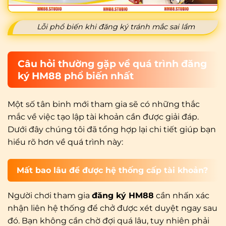
Lỗi phổ biến khi đăng ký tránh mắc sai lầm
Câu hỏi thường gặp về quá trình đăng
ký HM88 phổ biến nhất
Một số tân binh mới tham gia sẽ có những thắc
mắc về việc tạo lập tài khoản cần được giải đáp.
Dưới đây chúng tôi đã tổng hợp lại chi tiết giúp bạn
hiểu rõ hơn về quá trình này:
Mất bao lâu để được hệ thống cấp tài khoản?
Người chơi tham gia
đăng ký HM88
cần nhấn xác
nhận liên hệ thống để chở được xét duyệt ngay sau
đó. Bạn không cần chờ đợi quá lâu, tuy nhiên phải