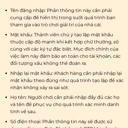
Tên đăng nhập: Phần thông tin này cần phải
cung cấp để hiển thị trong suốt quá trình bạn
tham gia vào trò chơi giải trí của nhà cái.
Mật khẩu: Thành viên chú ý tạo lập mật khẩu
thuộc cấp độ mạnh khi kết hợp chữ thường, số
cùng với các ký tự đặc biệt. Mục đích chính của
việc làm này đảm bảo an toàn cho tài khoản, các
đối tượng xấu không thể đoán ra.
Nhập lại mật khẩu: Khách hàng cần phải nhập lại
mật khẩu theo đúng như quá trình tạo lập để xác
nhận không xảy ra sai sót.
Họ tên: Người chơi cần phải nhập đầy đủ các họ
và tên để phục vụ cho quá trình xác minh danh
tính về sau.
Số điện thoại: Phần thông tin này sẽ được sử