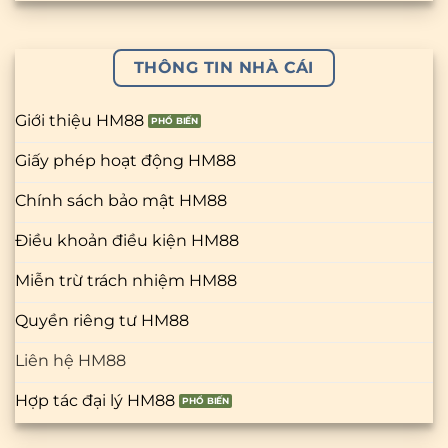
THÔNG TIN NHÀ CÁI
Giới thiệu HM88
Giấy phép hoạt động HM88
Chính sách bảo mật HM88
Điều khoản điều kiện HM88
Miễn trừ trách nhiệm HM88
Quyền riêng tư HM88
Liên hệ HM88
Hợp tác đại lý HM88