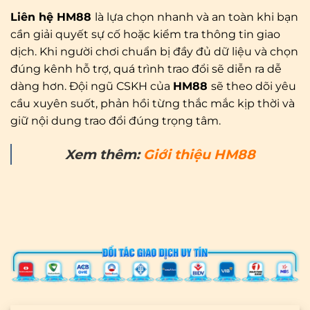
Liên hệ HM88
là lựa chọn nhanh và an toàn khi bạn
cần giải quyết sự cố hoặc kiểm tra thông tin giao
dịch. Khi người chơi chuẩn bị đầy đủ dữ liệu và chọn
đúng kênh hỗ trợ, quá trình trao đổi sẽ diễn ra dễ
dàng hơn. Đội ngũ CSKH của
HM88
sẽ theo dõi yêu
cầu xuyên suốt, phản hồi từng thắc mắc kịp thời và
giữ nội dung trao đổi đúng trọng tâm.
Xem thêm:
Giới thiệu HM88