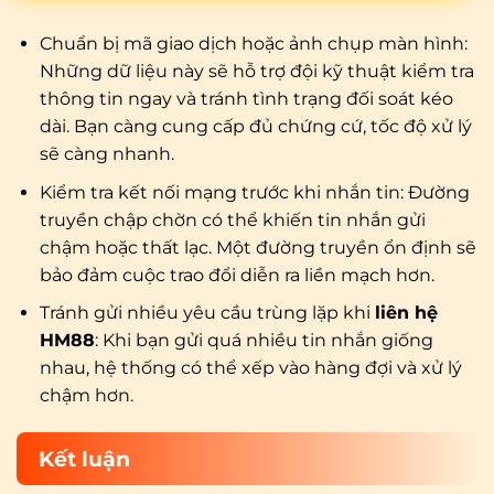
Chuẩn bị mã giao dịch hoặc ảnh chụp màn hình:
Những dữ liệu này sẽ hỗ trợ đội kỹ thuật kiểm tra
thông tin ngay và tránh tình trạng đối soát kéo
dài. Bạn càng cung cấp đủ chứng cứ, tốc độ xử lý
sẽ càng nhanh.
Kiểm tra kết nối mạng trước khi nhắn tin: Đường
truyền chập chờn có thể khiến tin nhắn gửi
chậm hoặc thất lạc. Một đường truyền ổn định sẽ
bảo đảm cuộc trao đổi diễn ra liền mạch hơn.
Tránh gửi nhiều yêu cầu trùng lặp khi
liên hệ
HM88
: Khi bạn gửi quá nhiều tin nhắn giống
nhau, hệ thống có thể xếp vào hàng đợi và xử lý
chậm hơn.
Kết luận