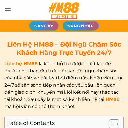
Bỏ
qua
nội
dung
ĐĂNG KÝ
ĐĂNG NHẬP
Liên Hệ HM88 – Đội Ngũ Chăm Sóc
Khách Hàng Trực Tuyến 24/7
Liên hệ HM88
là kênh hỗ trợ được thiết lập để
người chơi trao đổi trực tiếp với đội ngũ chăm sóc
của nhà cái vào bất kỳ thời điểm nào. Nhân viên trực
24/7 sẽ sẵn sàng tiếp nhận các yêu cầu liên quan
đến giao dịch, khuyến mãi, lỗi kết nối hay thao tác
tài khoản. Sau đây là một số kênh liên hệ tại
HM88
mà hội viên có thể tham khảo!
Table of Contents