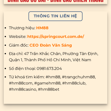
THÔNG TIN LIÊN HỆ
Thương hiệu:
HM88
Website:
https://springcourt.com.de/
Giám đốc:
CEO Đoàn Văn Sáng
Địa chỉ:
47 Trần Khắc Chân, Phường Tân Định,
Quận 1, Thành Phố Hồ Chí Minh, Việt Nam
Số điện thoại:
0981.673.204
Từ khoá tìm kiếm: #hm88, #trangchuhm88,
#hm88com, #gamehm88, #hm88club,
#hm88casino, #hm88bet