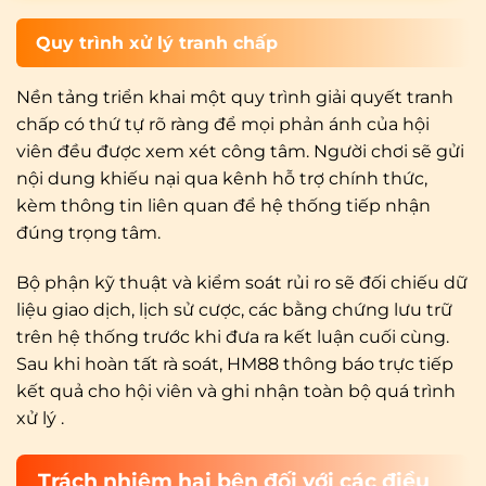
Quy trình xử lý tranh chấp
Nền tảng triển khai một quy trình giải quyết tranh
chấp có thứ tự rõ ràng để mọi phản ánh của hội
viên đều được xem xét công tâm. Người chơi sẽ gửi
nội dung khiếu nại qua kênh hỗ trợ chính thức,
kèm thông tin liên quan để hệ thống tiếp nhận
đúng trọng tâm.
Bộ phận kỹ thuật và kiểm soát rủi ro sẽ đối chiếu dữ
liệu giao dịch, lịch sử cược, các bằng chứng lưu trữ
trên hệ thống trước khi đưa ra kết luận cuối cùng.
Sau khi hoàn tất rà soát, HM88 thông báo trực tiếp
kết quả cho hội viên và ghi nhận toàn bộ quá trình
xử lý .
Trách nhiệm hai bên đối với các điều