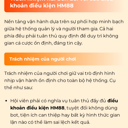
khoản
điều kiện HM88
Nền tảng vận hành dựa trên sự phối hợp minh bạch
giữa hệ thống quản lý và người tham gia. Cả hai
phía đều phải tuân thủ quy định để duy trì không
gian cá cược ổn định, đáng tin cậy.
Trách nhiệm của người chơi
Trách nhiệm của người chơi giữ vai trò định hình
nhịp vận hành ổn định cho toàn bộ hệ thống. Cụ
thể như sau:
Hội viên phải có nghĩa vụ tuân thủ đầy đủ
điều
khoản điều kiện HM88
, tuyệt đối không dùng
bot, tiện ích can thiệp hay bất kỳ hình thức gian
lận nào có thể làm sai lệch kết quả.