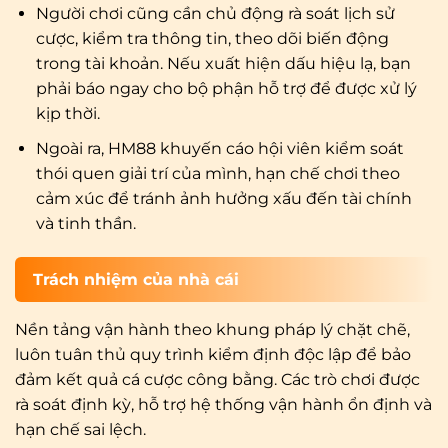
Người chơi cũng cần chủ động rà soát lịch sử
cược, kiểm tra thông tin, theo dõi biến động
trong tài khoản. Nếu xuất hiện dấu hiệu lạ, bạn
phải báo ngay cho bộ phận hỗ trợ để được xử lý
kịp thời.
Ngoài ra, HM88 khuyến cáo hội viên kiểm soát
thói quen giải trí của mình, hạn chế chơi theo
cảm xúc để tránh ảnh hưởng xấu đến tài chính
và tinh thần.
Trách nhiệm của nhà cái
Nền tảng vận hành theo khung pháp lý chặt chẽ,
luôn tuân thủ quy trình kiểm định độc lập để bảo
đảm kết quả cá cược công bằng. Các trò chơi được
rà soát định kỳ, hỗ trợ hệ thống vận hành ổn định và
hạn chế sai lệch.