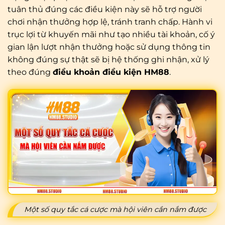
tuân thủ đúng các điều kiện này sẽ hỗ trợ người
chơi nhận thưởng hợp lệ, tránh tranh chấp. Hành vi
trục lợi từ khuyến mãi như tạo nhiều tài khoản, cố ý
gian lận lượt nhận thưởng hoặc sử dụng thông tin
không đúng sự thật sẽ bị hệ thống ghi nhận, xử lý
theo đúng
điều khoản điều kiện HM88
.
Một số quy tắc cá cược mà hội viên cần nắm được