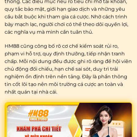
thống. Các điều mục nêu rõ tiêu chí mở tài khoản,
quy tắc bảo mật, giới hạn giao dịch và những yêu
cầu bắt buộc khi tham gia cá cược. Nhờ cách trình
bày mạch lạc, người chơi có thể theo dõi quyền lợi,
các nghĩa vụ mà mình cần tuân thủ.
HM88 cũng công bố rõ cơ chế kiểm soát rủi ro,
phạm vi hỗ trợ, quy định thưởng, tiếp nhận tranh
chấp. Mỗi nội dung đều được ghi rõ ràng để hội viên
chủ động đối chiếu, hạn chế sai sót, duy trì trải
nghiệm ổn định trên nền tảng. Đây là phần thông
tin cốt lõi tạo nên môi trường cá cược an toàn và
nhất quán tại nhà cái.