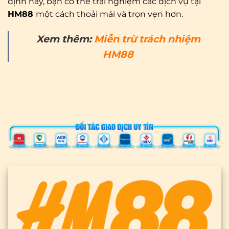
định này, bạn có thể trải nghiệm các dịch vụ tại
HM88
một cách thoải mái và trọn vẹn hơn.
Xem thêm:
Miễn trừ trách nhiệm
HM88