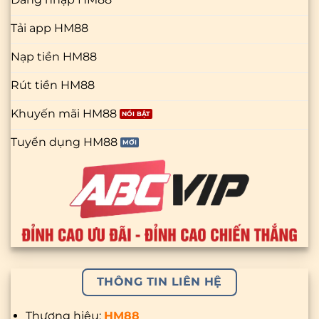
Tải app HM88
Nạp tiền HM88
Rút tiền HM88
Khuyến mãi HM88
Tuyển dụng HM88
THÔNG TIN LIÊN HỆ
Thương hiệu:
HM88