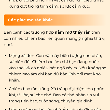
tin. Đối với phụ nữ linh vật cắn đôi khi biểu thị sự
xung đột trong tình cảm, áp lực cảm xúc.
Các giấc mơ rắn khác
Bên cạnh các trường hợp
nằm mơ thấy rắn
trên
còn nhiều chiêm bao liên quan mang ý nghĩa thú vị
như:
Mộng xà đen: Con vật này biểu tượng cho bí ẩn,
sự biến đổi. Chiêm bao ám chỉ bạn đang bước
vào thời kỳ có nhiều bất ngờ xảy ra. Nếu không sợ
chiêm bao ám chỉ bạn đủ bản lĩnh đối mặt khó
khăn.
Chiêm bao rắn trắng: Xà trắng đại diện cho phúc
khí, tài lộc, sự che chở. Bạn có thể nhận tin vui
trong tiền bạc, cuộc sống, chuyện gia đình.
Mộng mãng xà bò vào nhà: Ám chỉ gia đình sắp