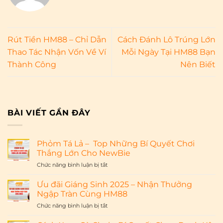
Rút Tiền HM88 – Chỉ Dẫn
Cách Đánh Lô Trúng Lớn
Thao Tác Nhận Vốn Về Ví
Mỗi Ngày Tại HM88 Bạn
Thành Công
Nên Biết
BÀI VIẾT GẦN ĐÂY
Phỏm Tá Lả – Top Những Bí Quyết Chơi
Thắng Lớn Cho NewBie
ở
Chức năng bình luận bị tắt
Phỏm
Tá
Ưu đãi Giáng Sinh 2025 – Nhận Thưởng
Lả
Ngập Tràn Cùng HM88
–
ở
Chức năng bình luận bị tắt
Ưu
Top
đãi