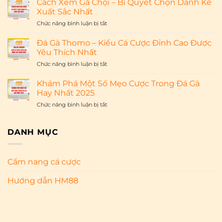
Những
Cách Xem Gà Chọi – Bí Quyết Chọn Danh Kê
Giáng
Bí
Xuất Sắc Nhất
Sinh
Quyết
ở
Chức năng bình luận bị tắt
2025
Chơi
Cách
–
Thắng
Xem
Nhận
Đá Gà Thomo – Kiểu Cá Cược Đỉnh Cao Được
Lớn
Gà
Thưởng
Yêu Thích Nhất
Cho
Chọi
Ngập
NewBie
ở
Chức năng bình luận bị tắt
–
Tràn
Đá
Bí
Cùng
Gà
Quyết
Khám Phá Một Số Mẹo Cược Trong Đá Gà
HM88
Thomo
Chọn
Hay Nhất 2025
–
Danh
ở
Chức năng bình luận bị tắt
Kiểu
Kê
Khám
Cá
Xuất
Phá
Cược
Sắc
Một
DANH MỤC
Đỉnh
Nhất
Số
Cao
Mẹo
Được
Cược
Yêu
Cẩm nang cá cược
Trong
Thích
Đá
Nhất
Hướng dẫn HM88
Gà
Hay
Nhất
2025