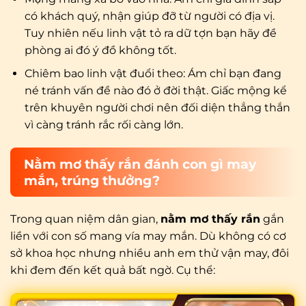
có khách quý, nhận giúp đỡ từ người có địa vị.
Tuy nhiên nếu linh vật tỏ ra dữ tợn bạn hãy đề
phòng ai đó ý đồ không tốt.
Chiêm bao linh vật đuổi theo: Ám chỉ bạn đang
né tránh vấn đề nào đó ở đời thật. Giấc mộng kể
trên khuyên người chơi nên đối diện thẳng thắn
vì càng tránh rắc rối càng lớn.
Nằm mơ thấy rắn đánh con gì may
mắn, trúng thưởng?
Trong quan niệm dân gian,
nằm mơ thấy rắn
gắn
liền với con số mang vía may mắn. Dù không có cơ
sở khoa học nhưng nhiều anh em thử vận may, đôi
khi đem đến kết quả bất ngờ. Cụ thể: